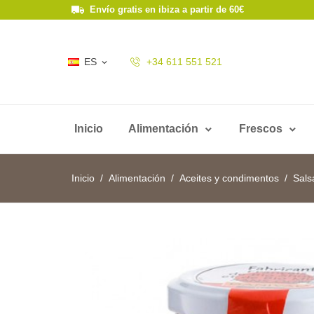
Envío gratis en ibiza a partir de 60€
ES
+34 611 551 521

Inicio
Alimentación
Frescos
Inicio
Alimentación
Aceites y condimentos
Sals