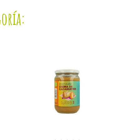
goría: