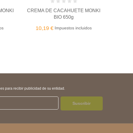
ALLIOLI 130G CAL VALLS
MONKI
TAMARI 
3,64 €
Impuestos incluidos
20,
dos
s para recibir publicidad de su entidad.
Suscribir