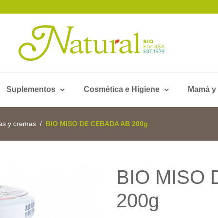
Suplementos
Cosmética e Higiene
Mamá y
as y cremas
BIO MISO DE CEBADA AB 200g
BIO MISO 
200g