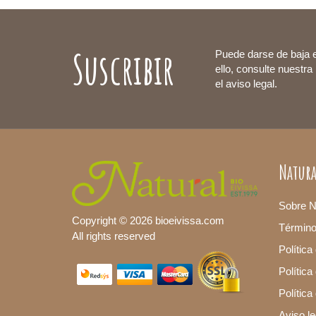
Suscribir
Puede darse de baja 
ello, consulte nuestra
el aviso legal.
Natura
Sobre N
Copyright © 2026 bioeivissa.com
Términ
All rights reserved
Política
Política
Polític
Aviso le