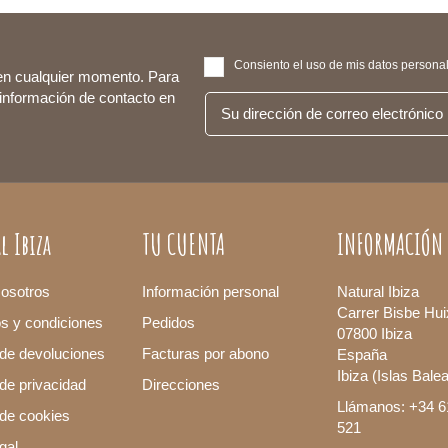
Consiento el uso de mis datos personale
en cualquier momento. Para
 información de contacto en
l Ibiza
TU CUENTA
INFORMACIÓN
osotros
Información personal
Natural Ibiza
Carrer Bisbe Hui
os y condiciones
Pedidos
07800 Ibiza
 de devoluciones
Facturas por abono
España
Ibiza (Islas Bale
 de privacidad
Direcciones
Llámanos: +34 6
a de cookies
521
gal