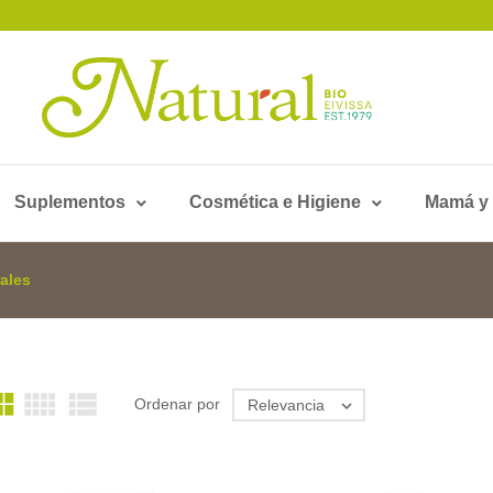
Suplementos
Cosmética e Higiene
Mamá y
ales



Ordenar por
Relevancia
