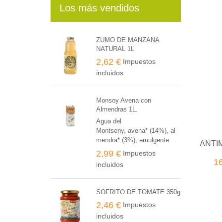
Los más vendidos
ZUMO DE MANZANA
NATURAL 1L
2,62 €
Impuestos
incluidos
Monsoy Avena con
Almendras 1L.
Agua del
Montseny, avena* (14%), al
mendra* (3%), emulgente:
ANTI
lecitina de girasol*, sal
2,99 €
Impuestos
marina. * de producción
1
incluidos
agraria ecológica
SOFRITO DE TOMATE 350g
2,46 €
Impuestos
incluidos