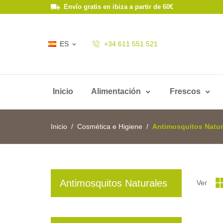
Envío gratis en ibiza a partir de 60€
ES
+34 611 551 521

Inicio
Alimentación
Frescos
Inicio
Cosmética e Higiene
Antimosquitos Natur
Antimosquitos Naturales
Ver