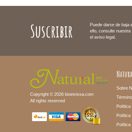
Suscribir
Puede darse de baja 
ello, consulte nuestra
el aviso legal.
Natura
Sobre N
Copyright © 2026 bioeivissa.com
Términ
All rights reserved
Política
Política
Polític