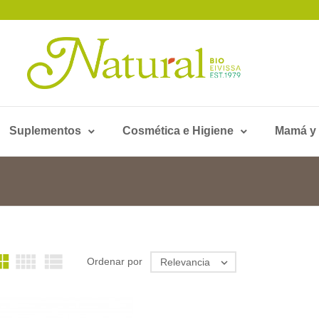
Suplementos
Cosmética e Higiene
Mamá y



Ordenar por
Relevancia
