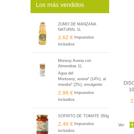
Los más vendidos
ZUMO DE MANZANA
NATURAL 1L
2,62 €
Impuestos
incluidos
Monsoy Avena con
Almendras 1L.
Agua del
Montseny, avena* (14%), al
DIS
mendra* (3%), emulgente:
1
lecitina de girasol*, sal
2,99 €
Impuestos
marina. * de producción
incluidos
2
agraria ecológica
SOFRITO DE TOMATE 350g
2,46 €
Impuestos
Ver
incluidos