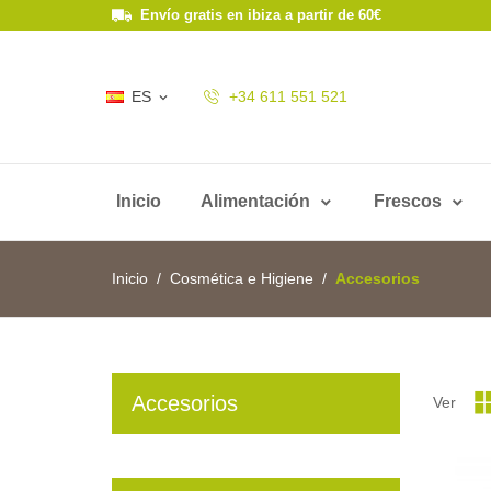
Envío gratis en ibiza a partir de 60€
ES
+34 611 551 521

Inicio
Alimentación
Frescos
Inicio
Cosmética e Higiene
Accesorios
Accesorios
Ver