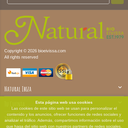
Copyright © 2026 bioeivissa.com
All rights reserved

Natural Ibiza

Tu Cuenta
Esta página web usa cookies
Las cookies de este sitio web se usan para personalizar el
contenido y los anuncios, ofrecer funciones de redes sociales y

Información
analizar el tráfico. Además, compartimos información sobre el uso
que haga del sitio web con nuestros partners de redes sociales,