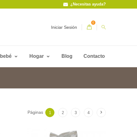
¿Necesitas ayuda?
0
Iniciar Sesión
 bebé
Hogar
Blog
Contacto

Páginas
1
2
3
4