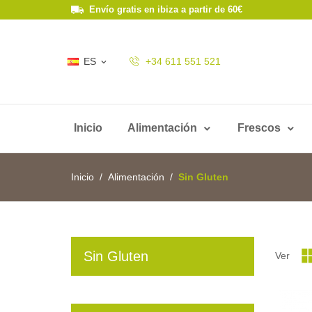
Envío gratis en ibiza a partir de 60€
ES
+34 611 551 521

Inicio
Alimentación
Frescos
Inicio
Alimentación
Sin Gluten
Sin Gluten
Ver