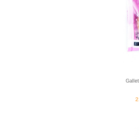
Galle
2