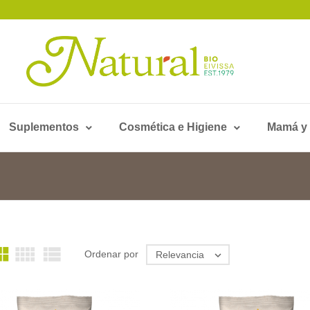
Suplementos
Cosmética e Higiene
Mamá y



Ordenar por
Relevancia
