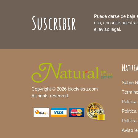
Suscribir
Puede darse de baja 
ello, consulte nuestra
el aviso legal.
Natura
Sobre N
Copyright © 2026 bioeivissa.com
Términ
All rights reserved
Política
Política
Polític
Aviso le