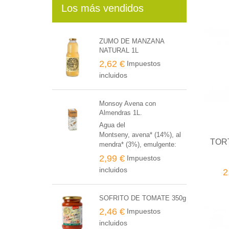
Los más vendidos
ZUMO DE MANZANA
NATURAL 1L
2,62 €
Impuestos
incluidos
Monsoy Avena con
Almendras 1L.
Agua del
Montseny, avena* (14%), al
TOR
mendra* (3%), emulgente:
lecitina de girasol*, sal
2,99 €
Impuestos
marina. * de producción
incluidos
2
agraria ecológica
SOFRITO DE TOMATE 350g
2,46 €
Impuestos
incluidos