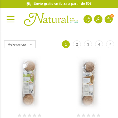
Envío gratis en ibiza a partir de 60€
0

Relevancia

1
2
3
4