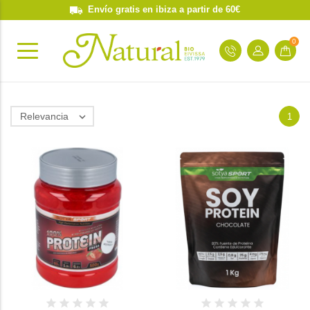
Envío gratis en ibiza a partir de 60€
0
Relevancia

1