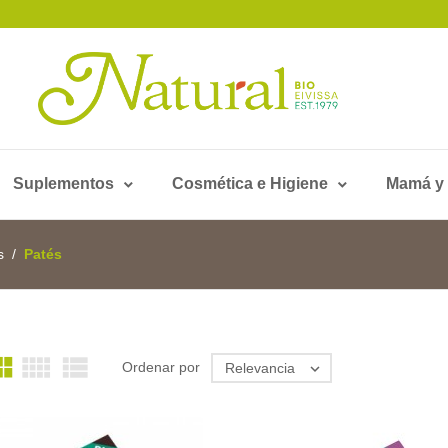
Suplementos
Cosmética e Higiene
Mamá y
s
Patés



Ordenar por
Relevancia
