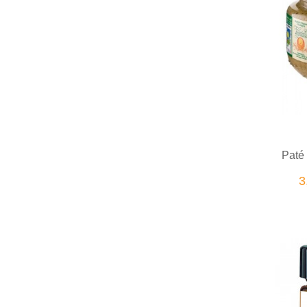
Paté 
3