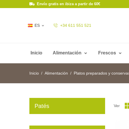
Envío gratis en ibiza a partir de 60€
ES
+34 611 551 521

Inicio
Alimentación
Frescos
Inicio
Alimentación
Platos preparados y conserva
Patés
Ver