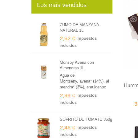
Los más vendidos
ZUMO DE MANZANA
NATURAL 1L
2,62 €
Impuestos
incluidos
Monsoy Avena con
Almendras 1L.
Agua del
Montseny, avena* (14%), al
Hummu
mendra* (3%), emulgente:
lecitina de girasol*, sal
2,99 €
Impuestos
marina. * de producción
incluidos
3
agraria ecológica
SOFRITO DE TOMATE 350g
2,46 €
Impuestos
incluidos