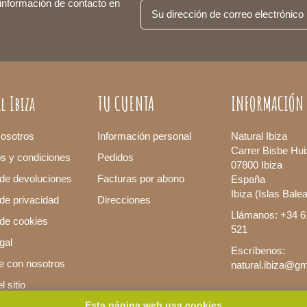
 información de contacto en
l Ibiza
TU CUENTA
INFORMACIÓN
osotros
Información personal
Natural Ibiza
Carrer Bisbe Hui
os y condiciones
Pedidos
07800 Ibiza
 de devoluciones
Facturas por abono
España
Ibiza (Islas Bale
 de privacidad
Direcciones
Llámanos: +34 6
a de cookies
521
gal
Escríbenos:
e con nosotros
natural.ibiza@g
 sitio
Esta página web usa cookies