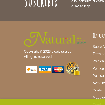
Suscribir
ello, consulte nuestra
el aviso legal.
Natura
Sobre N
Copyright © 2026 bioeivissa.com
Términ
All rights reserved
Política
Política
Polític
Aviso le
Contact
Mapa del
Tiendas