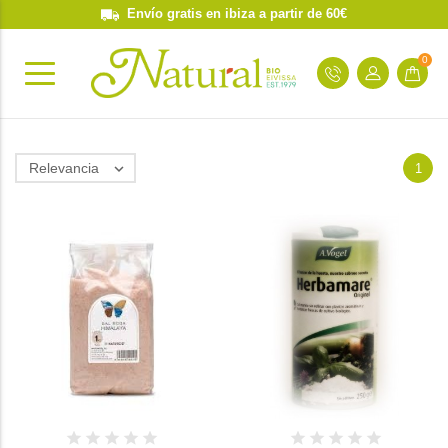
Envío gratis en ibiza a partir de 60€
0
Relevancia

1