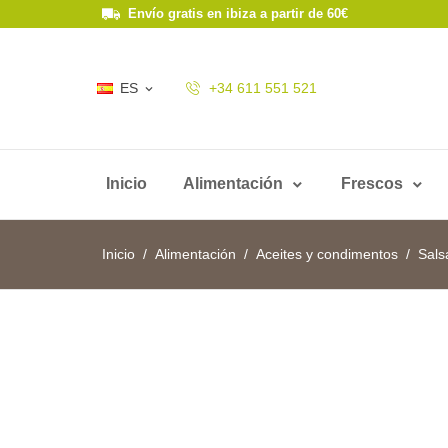
Envío gratis en ibiza a partir de 60€
ES
+34 611 551 521

Inicio
Alimentación
Frescos
Inicio
Alimentación
Aceites y condimentos
Sals