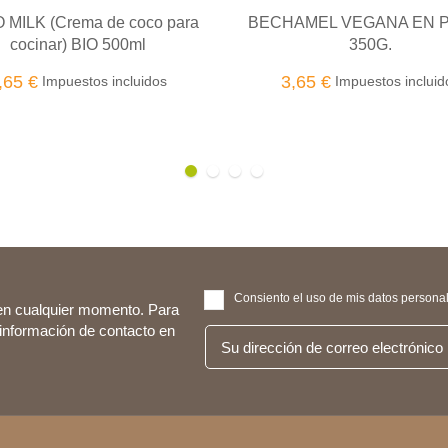
CHAMEL VEGANA EN POLVO
TAMARI SALSA DE SO
350G.
250ML
3,65 €
Impuestos incluidos
5,25 €
Impuestos incl
Consiento el uso de mis datos personale
en cualquier momento. Para
 información de contacto en