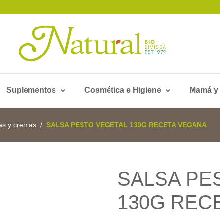
Suplementos
Cosmética e Higiene
Mamá y
as y cremas
SALSA PESTO VEGETAL 130G RECETA VEGANA
SALSA PE
130G REC