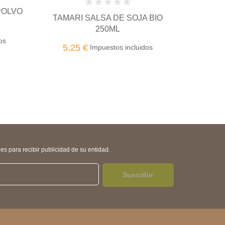
JA BIO
CREMA DE ANACARDOS
C
TOSTADOS MONKI BIO 330g
TO
12,99 €
1
uidos
Impuestos incluidos
s para recibir publicidad de su entidad.
Suscribir