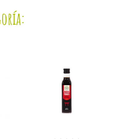
goría: