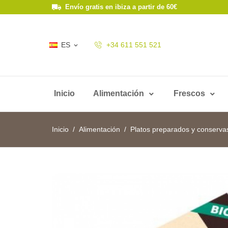
Envío gratis en ibiza a partir de 60€
ES
+34 611 551 521

Inicio
Alimentación
Frescos
Inicio
Alimentación
Platos preparados y conserva