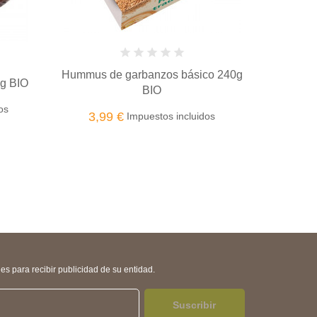
co 240g
Hummus de berenjena asada 240g
Pate de
3,99 €
7,8
Impuestos incluidos
os
s para recibir publicidad de su entidad.
Suscribir