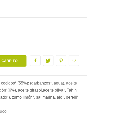
L CARRITO
ocidos* (55%): (garbanzos*, agua), aceite
gón*(6%), aceite girasol,aceite oliva*, Tahin
do*), zumo limón*, sal marina, ajo*, perejil*,
gico