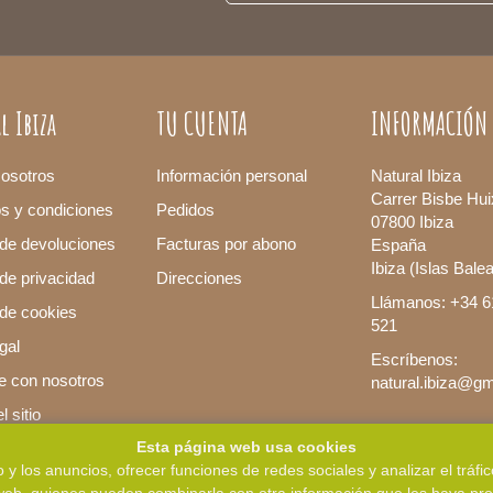
l Ibiza
TU CUENTA
INFORMACIÓN
osotros
Información personal
Natural Ibiza
Carrer Bisbe Hui
os y condiciones
Pedidos
07800 Ibiza
 de devoluciones
Facturas por abono
España
Ibiza (Islas Bale
 de privacidad
Direcciones
Llámanos: +34 6
a de cookies
521
gal
Escríbenos:
e con nosotros
natural.ibiza@g
 sitio
Esta página web usa cookies
 y los anuncios, ofrecer funciones de redes sociales y analizar el trá