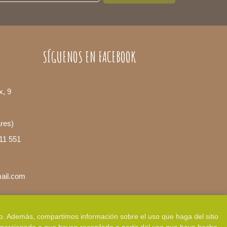
SÍGUENOS EN FACEBOOK
x, 9
ares)
11 551
mail.com
fico. Además, compartimos información sobre el uso que haga del sitio