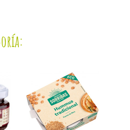
goría: