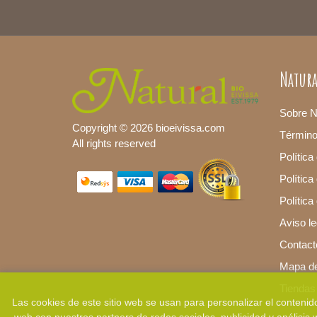
Natura
Sobre N
Copyright © 2026 bioeivissa.com
Términ
All rights reserved
Política
Política
Polític
Aviso le
Contact
Mapa del
Tiendas
Las cookies de este sitio web se usan para personalizar el contenido