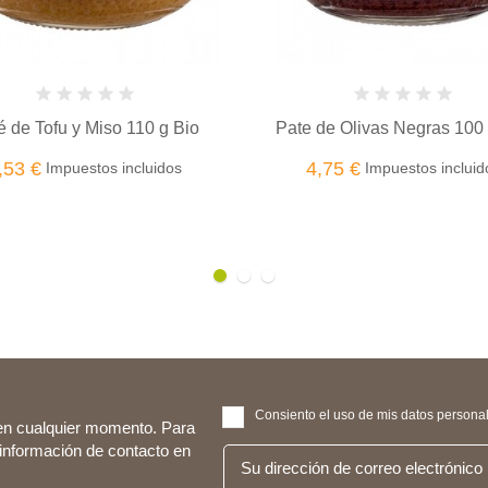
Hummus de garbanzos bási
de Olivas Negras 100 g BIO
BIO
,75 €
Impuestos incluidos
3,99 €
Impuestos incluid
Consiento el uso de mis datos personale
en cualquier momento. Para
 información de contacto en