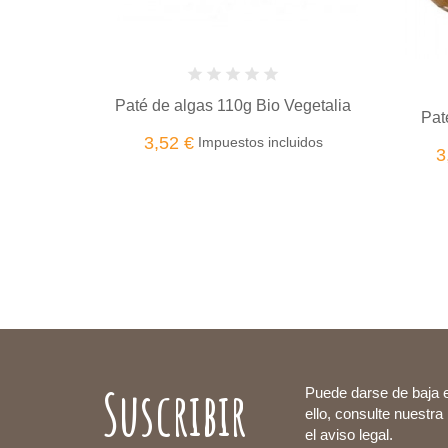
egetalia
Paté de Tofu y Miso 110 g Bio
Pate 
uidos
3,53 €
4
Impuestos incluidos
Suscribir
Puede darse de baja 
ello, consulte nuestra
el aviso legal.