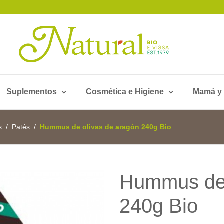
Suplementos
Cosmética e Higiene
Mamá y
s
Patés
Hummus de olivas de aragón 240g Bio
Hummus de 
240g Bio