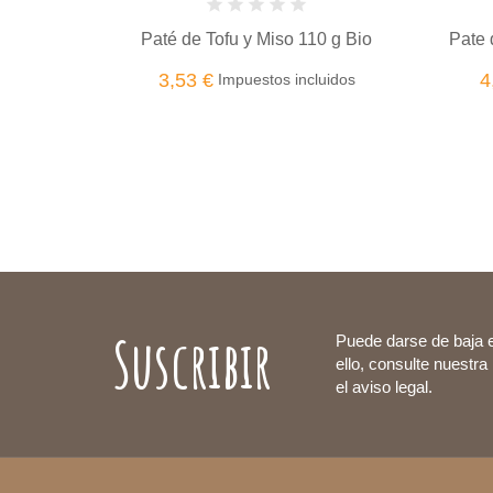
Pa
 110 g Bio
Pate de Olivas Negras 100 g BIO
4,75 €
ncluidos
Impuestos incluidos
Suscribir
Puede darse de baja 
ello, consulte nuestra
el aviso legal.