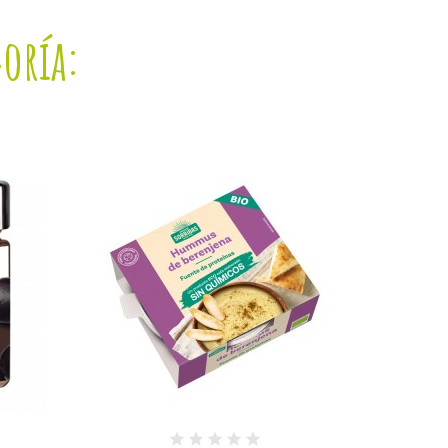
goría: