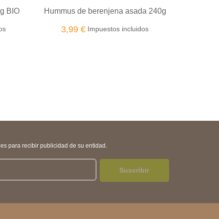
sada 240g
Hummus de olivas de aragón 240g
Pa
Bio
uidos
3,99 €
Impuestos incluidos
s para recibir publicidad de su entidad.
Suscribir