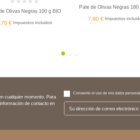
te de Olivas Negras 180 g BIO
Hummus de berenjena a
7,80 €
3,99 €
Impuestos incluidos
Impuestos incl
Consiento el uso de mis datos personale
en cualquier momento. Para
 información de contacto en