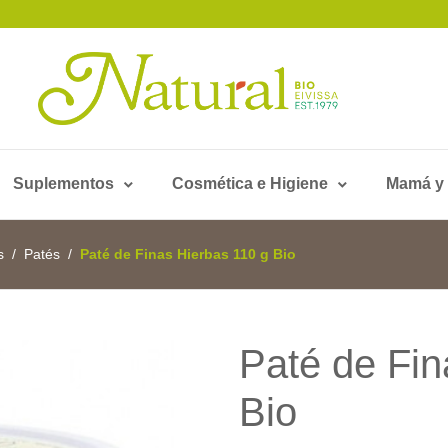
Suplementos
Cosmética e Higiene
Mamá y
s
Patés
Paté de Finas Hierbas 110 g Bio
Paté de Fin
Bio