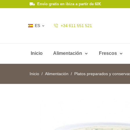
Envío gratis en ibiza a partir de 60€
ES
+34 611 551 521

Inicio
Alimentación
Frescos
Inicio
Alimentación
Platos preparados y conserva