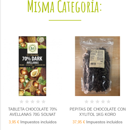
Misma Categoría:
CHOCOLATE 70%
PEPITAS DE CHOCOLATE CON
TABLETA CH
S 70G SOLNAT
XYLITOL 1KG KORO
ALMENDRA
V
stos incluidos
Impuestos incluidos
37,95 €
Impue
3,95 €