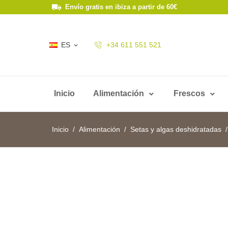
Envío gratis en ibiza a partir de 60€
ES
+34 611 551 521

Inicio
Alimentación
Frescos
Inicio
Alimentación
Setas y algas deshidratadas