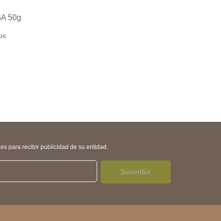
A 50g
os
s para recibir publicidad de su entidad.
Suscribir