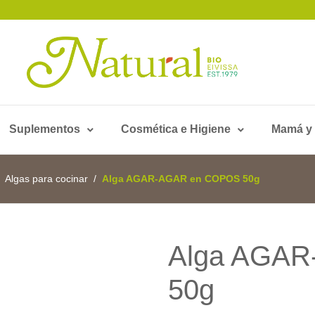
Suplementos
Cosmética e Higiene
Mamá y
Algas para cocinar
Alga AGAR-AGAR en COPOS 50g
Alga AGA
50g