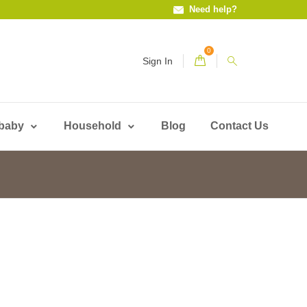
Need help?
0
Sign In
 baby
Household
Blog
Contact Us