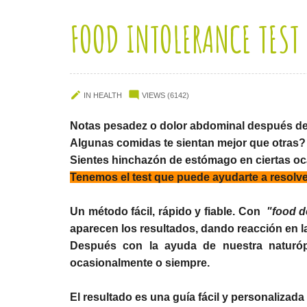
FOOD INTOLERANCE TEST


IN
HEALTH
VIEWS (6142)
Notas pesadez o dolor abdominal después d
Algunas comidas te sientan mejor que otras?
Sientes hinchazón de estómago en ciertas oc
Tenemos el test que puede ayudarte a resolv
Un método fácil, rápido y fiable. Con
"food d
aparecen los resultados, dando reacción en la
Después con la ayuda de nuestra naturópa
ocasionalmente o siempre.
El resultado es una guía fácil y personalizad