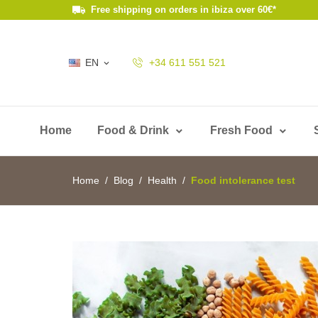
Free shipping on orders in ibiza over 60€*
EN
+34 611 551 521

Home
Food & Drink
Fresh Food
Home
Blog
Health
Food intolerance test